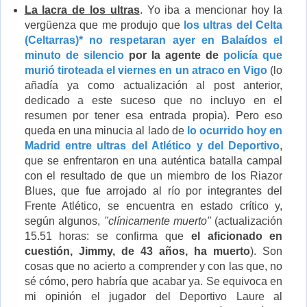
La lacra de los ultras
. Yo iba a mencionar hoy la
vergüenza que me produjo que
los ultras del Celta
(Celtarras)* no respetaran ayer en Balaídos el
minuto de silencio
por la agente de
policía que
murió tiroteada el viernes en un atraco en Vigo
(lo
añadía ya como actualización al post anterior,
dedicado a este suceso que no incluyo en el
resumen por tener esa entrada propia). Pero eso
queda en una minucia al lado de
lo ocurrido hoy en
Madrid entre ultras del Atlético y del Deportivo
,
que se enfrentaron en una auténtica batalla campal
con el resultado de que un miembro de los Riazor
Blues, que fue arrojado al río por integrantes del
Frente Atlético, se encuentra en estado crítico y,
según algunos,
"clínicamente muerto"
(actualización
15.51 horas: se confirma que
el aficionado en
cuestión, Jimmy, de 43 años, ha muerto
). Son
cosas que no acierto a comprender y con las que, no
sé cómo, pero habría que acabar ya. Se equivoca en
mi opinión el jugador del Deportivo Laure al