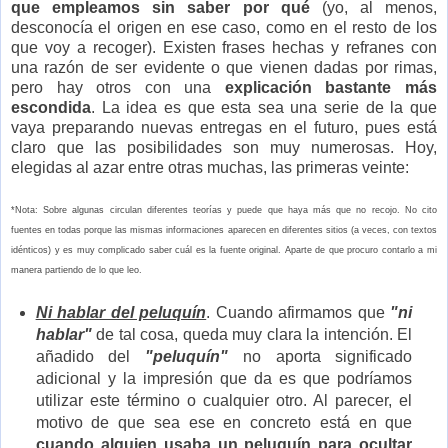
que empleamos sin saber por qué
(yo, al menos,
desconocía el origen en ese caso, como en el resto de los
que voy a recoger). Existen frases hechas y refranes con
una razón de ser evidente o que vienen dadas por rimas,
pero hay otros con una
explicación bastante más
escondida
. La idea es que esta sea una serie de la que
vaya preparando nuevas entregas en el futuro, pues está
claro que las posibilidades son muy numerosas. Hoy,
elegidas al azar entre otras muchas, las primeras veinte:
*Nota: Sobre algunas circulan diferentes teorías y puede que haya más que no recojo. No cito
fuentes en todas porque las mismas informaciones aparecen en diferentes sitios (a veces, con textos
idénticos) y es muy complicado saber cuál es la fuente original. Aparte de que procuro contarlo a mi
manera partiendo de lo que leo.
Ni hablar del peluquín
. Cuando afirmamos que
"ni
hablar"
de tal cosa, queda muy clara la intención. El
añadido del
"peluquín"
no aporta significado
adicional y la impresión que da es que podríamos
utilizar este término o cualquier otro. Al parecer, el
motivo de que sea ese en concreto está en que
cuando alguien usaba un peluquín para ocultar