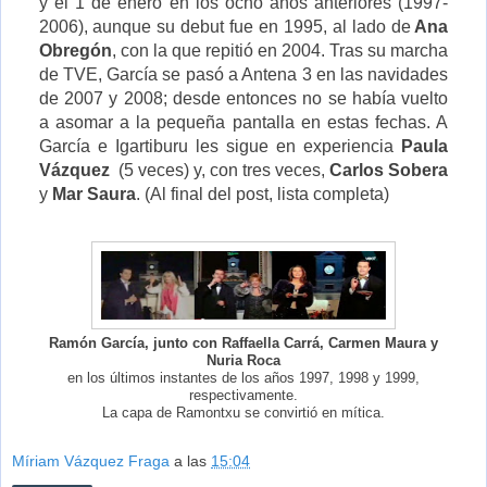
y el 1 de enero en los ocho años anteriores (1997-
2006), aunque su debut fue en 1995, al lado de
Ana
Obregón
, con la que repitió en 2004. Tras su marcha
de TVE, García se pasó a Antena 3 en las navidades
de 2007 y 2008; desde entonces no se había vuelto
a asomar a la pequeña pantalla en estas fechas. A
García e Igartiburu les sigue en experiencia
Paula
Vázquez
(5 veces) y, con tres veces,
Carlos Sobera
y
Mar Saura
. (Al final del post, lista completa)
Ramón García, junto con Raffaella Carrá, Carmen Maura y
Nuria Roca
en los últimos instantes de los años 1997, 1998 y 1999,
respectivamente.
La capa de Ramontxu se convirtió en mítica.
Míriam Vázquez Fraga
a las
15:04