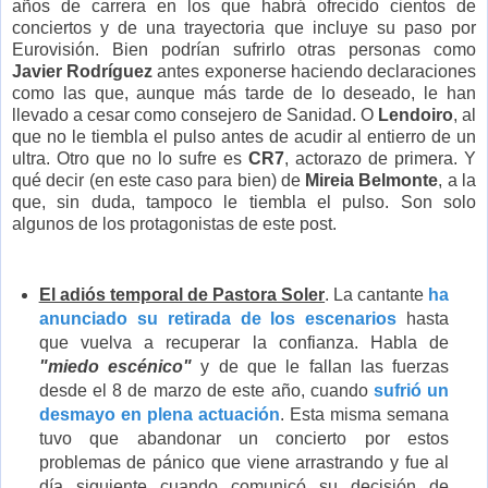
años de carrera en los que habrá ofrecido cientos de
conciertos y de una trayectoria que incluye su paso por
Eurovisión. Bien podrían sufrirlo otras personas como
Javier Rodríguez
antes exponerse haciendo declaraciones
como las que, aunque más tarde de lo deseado, le han
llevado a cesar como consejero de Sanidad. O
Lendoiro
, al
que no le tiembla el pulso antes de acudir al entierro de un
ultra. Otro que no lo sufre es
CR7
, actorazo de primera. Y
qué decir (en este caso para bien) de
Mireia Belmonte
, a la
que, sin duda, tampoco le tiembla el pulso. Son solo
algunos de los protagonistas de este post.
El adiós temporal de Pastora Soler
. La cantante
ha
anunciado su retirada de los escenarios
hasta
que vuelva a recuperar la confianza. Habla de
"miedo escénico"
y de que le fallan las fuerzas
desde el 8 de marzo de este año, cuando
sufrió un
desmayo en plena actuación
. Esta misma semana
tuvo que abandonar un concierto por estos
problemas de pánico que viene arrastrando y fue al
día siguiente cuando comunicó su decisión de