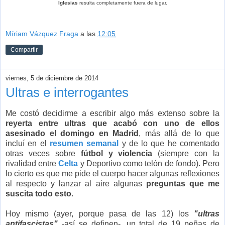
Iglesias
resulta completamente fuera de lugar
.
Míriam Vázquez Fraga
a las
12:05
Compartir
viernes, 5 de diciembre de 2014
Ultras e interrogantes
Me costó decidirme a escribir algo más extenso sobre la
reyerta entre ultras que acabó con uno de ellos
asesinado el domingo en Madrid
, más allá de lo que
incluí en el
resumen semanal
y de lo que he comentado
otras veces sobre
fútbol y violencia
(siempre con la
rivalidad entre
Celta
y Deportivo como telón de fondo). Pero
lo cierto es que me pide el cuerpo hacer algunas reflexiones
al respecto y lanzar al aire algunas
preguntas que me
suscita todo esto
.
Hoy mismo (ayer, porque pasa de las 12) los
"ultras
antifascistas"
-así se definen-, un total de 19 peñas de