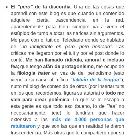
El
"pero"
de la discordia
. Una de las cosas que
aprendí con este blog es que cuando un contenido
adquiere cierta trascendencia en la red,
aparentemente para bien, siempre va a venir el
estúpido de turno a tocar las narices sin argumentos.
Me pasó con el tuit del Telediario donde se hablaba
de
"un inmigrante en paro, pero honrado"
. Las
críticas me llegaron por el tuit y por el post donde lo
conté.
Me han llamado ridícula, amoral e incluso
fea
; que tengo
afán de protagonismo
, me ocupo de
la
filología
hater
en vez de del periodismo (esto
viene a sumarse al mítico
"talibán de la lengua"
),
nutro mi blog de contenido de otros (por insertar tuits
en los que, recordemos, figura su autoría) o
todo me
vale para crear polémica
. Lo que se le escapa a
esta gente es que todo eso (bueno, lo de
"fea"
no
necesariamente, jeje) lo tendrían que hacer
extensivo a las
más de 4.000 personas que
retuitearon
y que son las que en realidad le dieron
trascendencia. Más otras que lo compartieron por su